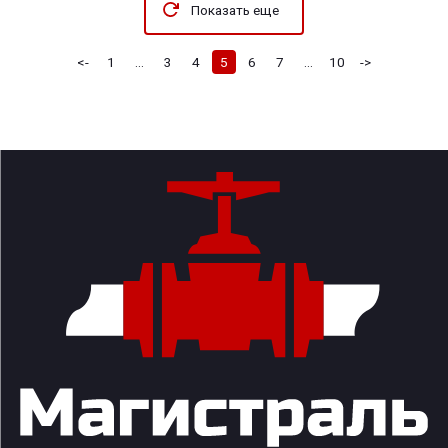
Показать еще
<-
1
...
3
4
5
6
7
...
10
->