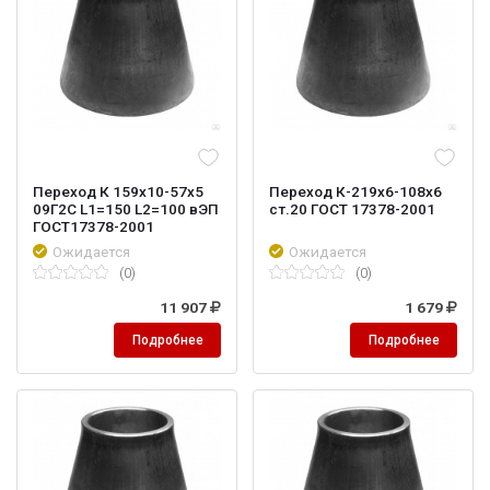
Переход К 159х10-57х5
Переход К-219х6-108х6
09Г2С L1=150 L2=100 вЭП
ст.20 ГОСТ 17378-2001
ГОСТ17378-2001
Ожидается
Ожидается
(0)
(0)
11 907
1 679
Подробнее
Подробнее