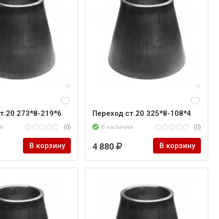
т.20 273*8-219*6
Переход ст.20 325*8-108*4
и
(0)
В наличии
(0)
В корзину
4 880
В корзину