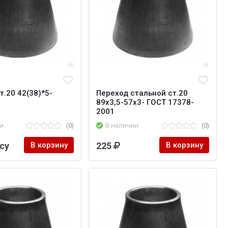
т.20 42(38)*5-
Переход стальной ст.20
89х3,5-57х3- ГОСТ 17378-
2001
и
(0)
В наличии
(0)
су
В корзину
225
В корзину