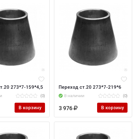
т.20 273*7-159*4,5
Переход ст.20 273*7-219*6
и
(0)
В наличии
(0)
В корзину
3 976
В корзину