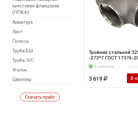
крестовая фланцевая
(ППКФ)
Арматура
Лист
Полоса
Труба БШ
Тройник стальной 32
-273*7 ГОСТ 17376-2
Труба Э/С
В наличии
Уголок
3 619
В 
Швеллер
Скачать прайс