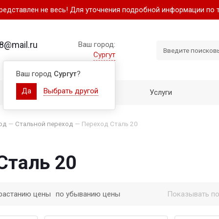
представлен не весь! Для уточнения подробной информации по 
8@mail.ru
Ваш город:
Сургут
Ваш город
Сургут
?
Да
Выбрать другой
Как купить
Услуги
од
—
Стальной переход
—
Переход Сталь 20
Сталь 20
растанию цены
по убыванию цены
Показывать по