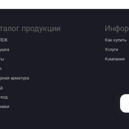
талог продукции
Инфор
ПЕЖ
Как купить
ушка
Услуги
ты
Компания
и
рная арматура
од
еход
ники