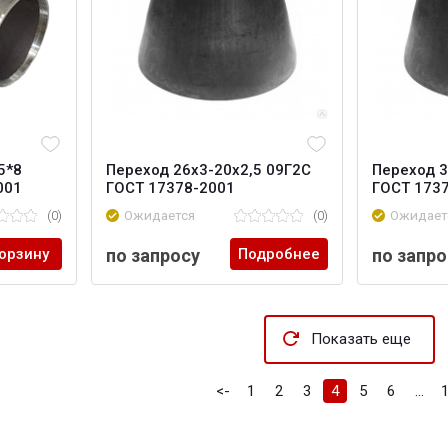
5*8
Переход 26х3-20х2,5 09Г2С
Переход 3
001
ГОСТ 17378-2001
ГОСТ 173
(0)
Ожидается
(0)
Ожидает
корзину
по запросу
Подробнее
по запро
Показать еще
<-
1
2
3
4
5
6
...