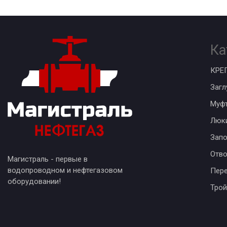
Ка
КРЕ
Загл
Муф
Люк
Запо
Отв
Магистраль - первые в
водопроводном и нефтегазовом
Пер
оборудовании!
Трой