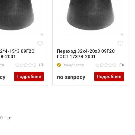
2*4-15*3 09Г2С
Переход 32х4-20х3 09Г2С
78-2001
ГОСТ 17378-2001
ся
(0)
Ожидается
(0)
су
Подробнее
по запросу
Подробнее
10
->