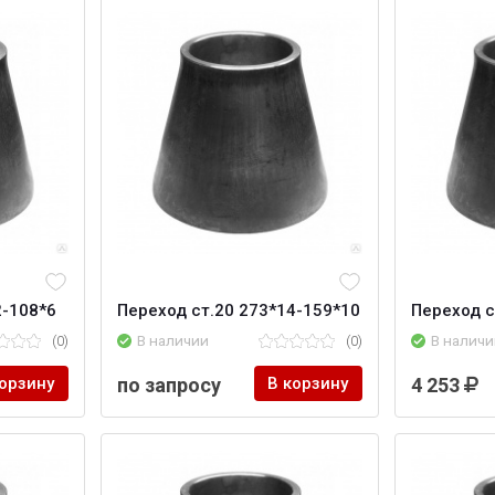
2-108*6
Переход ст.20 273*14-159*10
Переход с
(0)
В наличии
(0)
В наличи
корзину
по запросу
В корзину
4 253