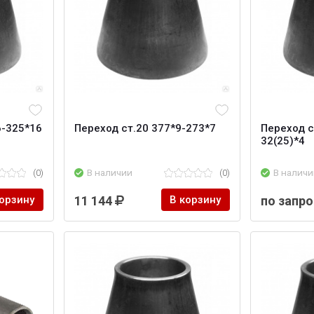
6-325*16
Переход ст.20 377*9-273*7
Переход с
32(25)*4
(0)
В наличии
(0)
В наличи
корзину
11 144
В корзину
по запро