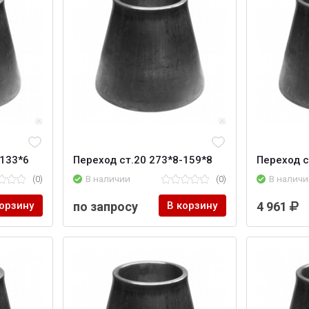
-133*6
Переход ст.20 273*8-159*8
Переход с
(0)
В наличии
(0)
В наличи
корзину
по запросу
В корзину
4 961