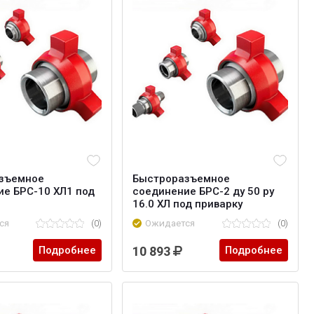
зъемное
Быстроразъемное
е БРС-10 ХЛ1 под
соединение БРС-2 ду 50 ру
16.0 ХЛ под приварку
ся
(0)
Ожидается
(0)
Подробнее
10 893
Подробнее