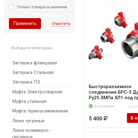
Только товары в наличии
Применить
Очистить
Выберите категорию
Заглушка фланцевая
Заглушка Стальная
Заглушка ПЭ
Быстроразъемное
Муфта Электросварная
соединение БРС-3 Д
Ру25.0МПа ХЛ1 под п
Муфта стальная
В наличии
Муфта термоусаживаемая
5 400
В 
Люки чугунные
Люки полимерно -
песчаные