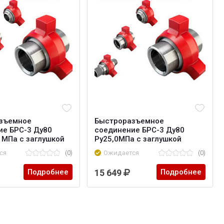
зъемное
Быстроразъемное
ие БРС-3 Ду80
соединение БРС-3 Ду80
1 МПа с заглушкой
Ру25,0МПа с заглушкой
ся
(0)
Ожидается
(0)
Подробнее
15 649
Подробнее