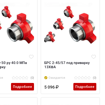
 50 ру 40.0 МПа
БРС 2-45/57 под приварку
рку
13ХФА
ся
(0)
Ожидается
(0)
Подробнее
5 096
Подробнее