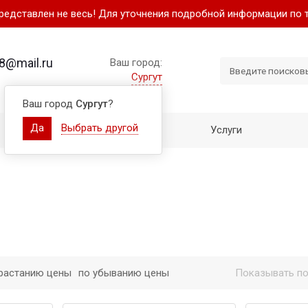
представлен не весь! Для уточнения подробной информации по 
8@mail.ru
Ваш город:
Сургут
Ваш город
Сургут
?
Да
Выбрать другой
Как купить
Услуги
растанию цены
по убыванию цены
Показывать по