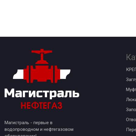
Ка
КРЕ
Загл
Муф
Люк
Запо
Отв
Магистраль - первые в
водопроводном и нефтегазовом
Пер
оборудовании!