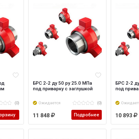
од
БРС 2-2 ду 50 ру 25.0 МПа
БРС 2-2 ду
им
под приварку с заглушкой
под прива
(0)
Ожидается
(0)
Ожидает
корзину
11 848
Подробнее
10 893