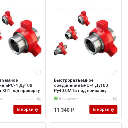
зъемное
Быстроразъемное
ие БРС-4 Ду100
соединение БРС-4 Ду100
 ХЛ1 под приварку
Ру40.0МПа под приварку
и
(0)
В наличии
(0)
В корзину
11 340
В корзину