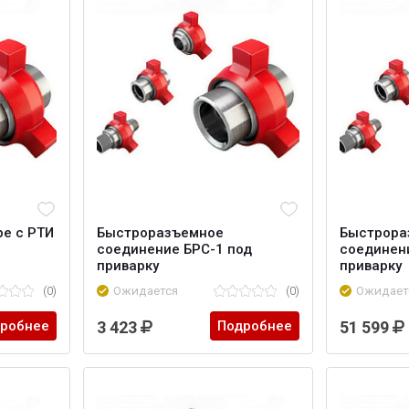
ре с РТИ
Быстроразъемное
Быстрора
соединение БРС-1 под
соединени
приварку
приварку
(0)
Ожидается
(0)
Ожидает
робнее
3 423
Подробнее
51 599