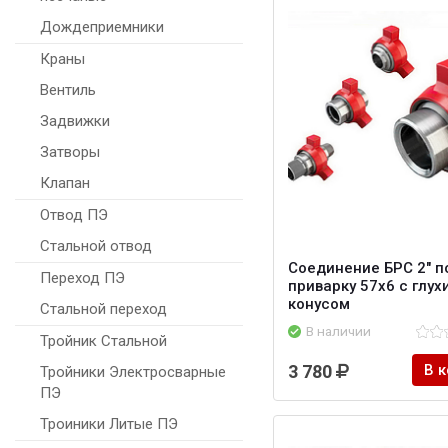
Дождеприемники
Краны
Вентиль
Задвижки
Затворы
Клапан
Отвод ПЭ
Стальной отвод
Соединение БРС 2" п
Переход ПЭ
приварку 57х6 с глух
конусом
Стальной переход
В наличии
Тройник Стальной
3 780
В 
Тройники Электросварные
ПЭ
Троиники Литые ПЭ