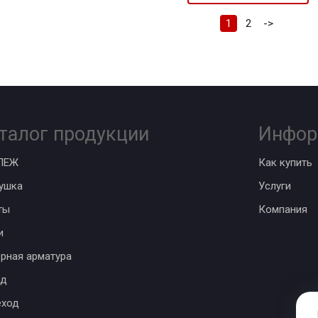
1
2
->
талог продукции
Инфор
ПЕЖ
Как купить
ушка
Услуги
ты
Компания
и
рная арматура
од
еход