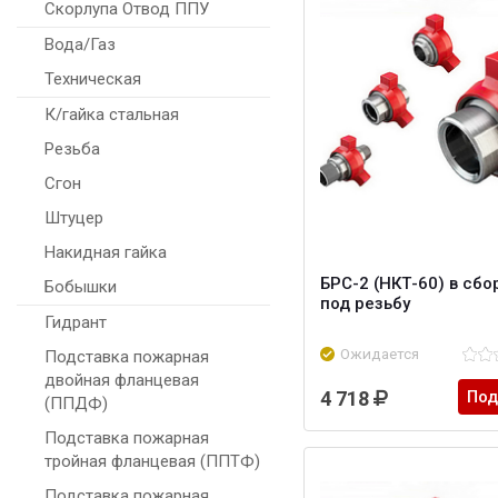
Скорлупа Отвод ППУ
Вода/Газ
Техническая
К/гайка стальная
Резьба
Сгон
Штуцер
Накидная гайка
БРС-2 (НКТ-60) в сбо
Бобышки
под резьбу
Гидрант
Ожидается
Подставка пожарная
двойная фланцевая
4 718
Под
(ППДФ)
Подставка пожарная
тройная фланцевая (ППТФ)
Подставка пожарная