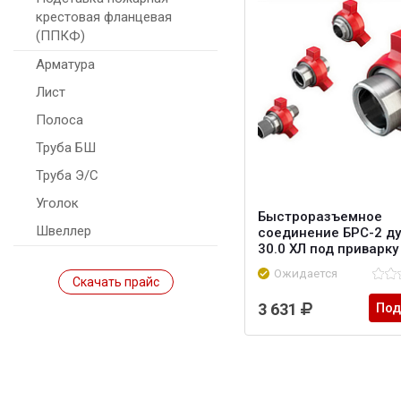
крестовая фланцевая
(ППКФ)
Арматура
Лист
Полоса
Труба БШ
Труба Э/С
Уголок
Быстроразъемное
Швеллер
соединение БРС-2 ду
30.0 ХЛ под приварку
Ожидается
Скачать прайс
3 631
Под