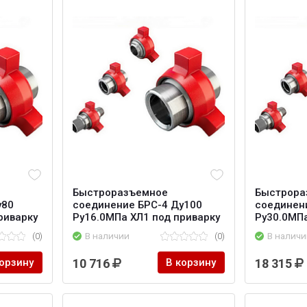
Быстроразъемное
Быстрора
у80
соединение БРС-4 Ду100
соединен
риварку
Ру16.0МПа ХЛ1 под приварку
Ру30.0МПа
(0)
В наличии
(0)
В наличи
корзину
10 716
В корзину
18 315