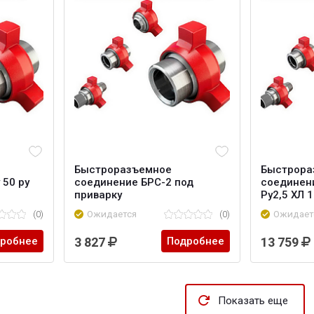
Быстроразъемное
Быстрора
 50 ру
соединение БРС-2 под
соединен
приварку
Ру2,5 ХЛ 
(0)
Ожидается
(0)
Ожидает
робнее
3 827
Подробнее
13 759
Показать еще