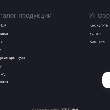
талог продукции
Инфор
ПЕЖ
Как купить
ушка
Услуги
ты
Компания
и
рная арматура
од
еход
ники