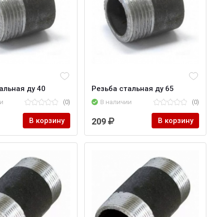
альная ду 40
Резьба стальная ду 65
и
(0)
В наличии
(0)
В корзину
209
В корзину