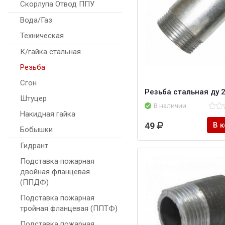
Скорлупа Отвод ППУ
Вода/Газ
Техническая
К/гайка стальная
Резьба
Сгон
Резьба стальная ду 2
Штуцер
В наличии
Накидная гайка
49
В 
Бобышки
Гидрант
Подставка пожарная
двойная фланцевая
(ППДФ)
Подставка пожарная
тройная фланцевая (ППТФ)
Подставка пожарная