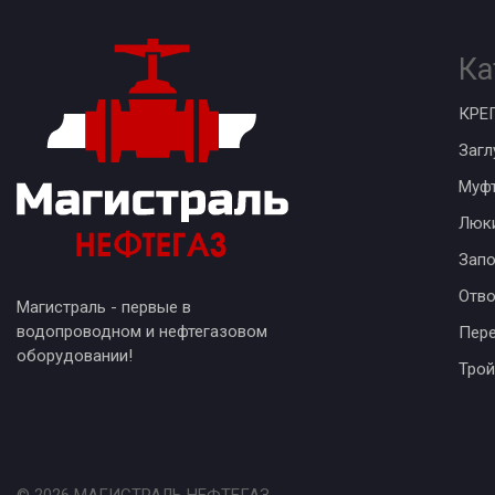
Ка
КРЕ
Загл
Муф
Люк
Запо
Отв
Магистраль - первые в
водопроводном и нефтегазовом
Пер
оборудовании!
Трой