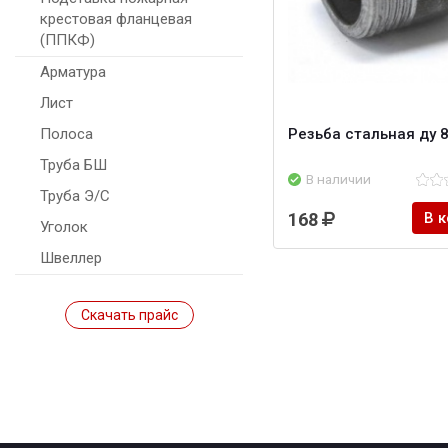
крестовая фланцевая
(ППКФ)
Арматура
Лист
Резьба стальная ду 
Полоса
Труба БШ
В наличии
Труба Э/С
168
В 
Уголок
Швеллер
Скачать прайс