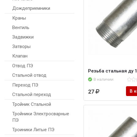
Дождеприемники
Краны
Вентиль
Задвижки
Затворы
Клапан
Отвод ПЭ
Резьба стальная ду 1
Стальной отвод
В наличии
Переход ПЭ
27
В 
Стальной переход
Тройник Стальной
Тройники Электросварные
ПЭ
Троиники Литые ПЭ