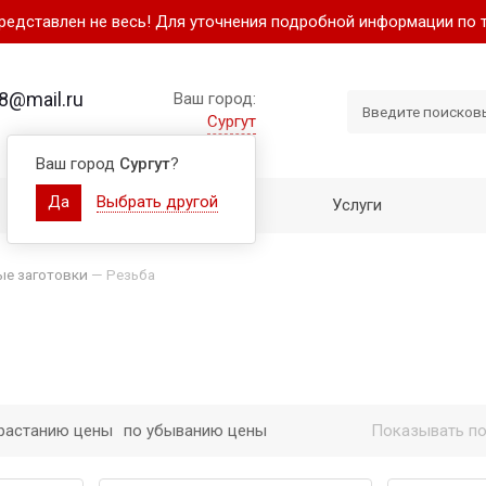
представлен не весь! Для уточнения подробной информации по 
8@mail.ru
Ваш город:
Сургут
Ваш город
Сургут
?
Да
Выбрать другой
Как купить
Услуги
ые заготовки
—
Резьба
растанию цены
по убыванию цены
Показывать по