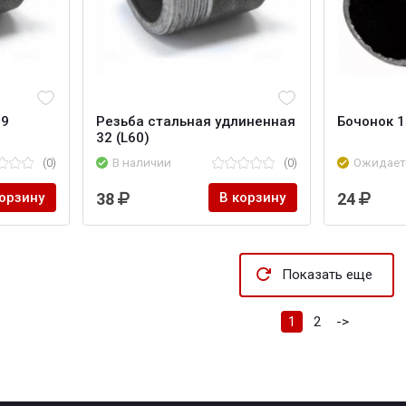
89
Резьба стальная удлиненная
Бочонок 1
32 (L60)
(0)
В наличии
(0)
Ожидает
корзину
38
В корзину
24
Показать еще
1
2
->