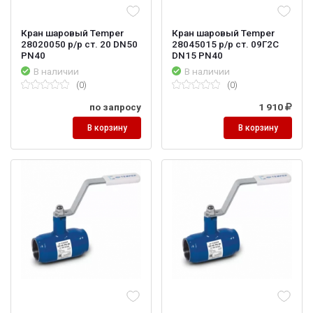
Кран шаровый Temper
Кран шаровый Temper
28020050 р/р ст. 20 DN50
28045015 р/р ст. 09Г2С
PN40
DN15 PN40
В наличии
В наличии
(0)
(0)
по запросу
1 910
В корзину
В корзину