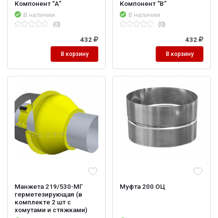
Компонент “А”
Компонент “В”
В наличии
В наличии
(0)
(0)
432
432
В корзину
В корзину
Манжета 219/530-МГ
Муфта 200 ОЦ
герметезирующая (в
комплекте 2 шт с
хомутами и стяжками)