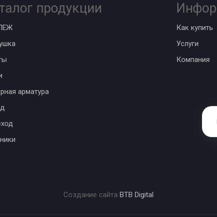
талог продукции
Инфор
ПЕЖ
Как купить
ушка
Услуги
ты
Компания
и
рная арматура
од
еход
ники
Создание сайта
BTB Digital