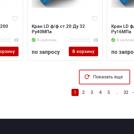
 200
Кран LD ф/ф ст.20 Ду 32
Кран LD ф
Ру40МПа
Ру16МПа
(0)
В наличии
(0)
В наличи
корзину
по запросу
В корзину
по запро
Показать еще
1
2
3
4
5
...
32