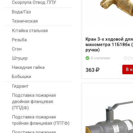
Скорлупа Отвод ППУ
Вода/Газ
Техническая
К/гайка стальная
Кран 3-х ходовой для
Резьба
манометра 11Б18бк (
Сгон
ручки)
В наличии
Штуцер
Накидная гайка
363
В 
Бобышки
Гидрант
Подставка пожарная
двойная фланцевая
(ППДФ)
Подставка пожарная
тройная фланцевая (ППТФ)
Подставка пожарная