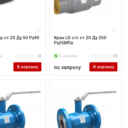
р ст.20 Ду 50 Ру40
Кран LD с/с ст.20 Ду 250
Ру25МПа
и
(0)
В наличии
(0)
В корзину
по запросу
В корзину