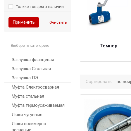
Только товары в наличии
Применить
Очистить
Темпер
Выберите категорию
Заглушка фланцевая
Заглушка Стальная
Заглушка ПЭ
Сортировать:
по воз
Муфта Электросварная
Муфта стальная
Муфта термоусаживаемая
Люки чугунные
Люки полимерно -
песчаные