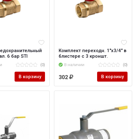
редохранительный
Комплект переходн. 1"х3/4" в
вл. 6 бар STI
блистере с 3 кроншт.
и
(0)
В наличии
(0)
В корзину
302
В корзину