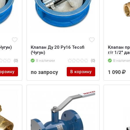
Чугун)
Клапан Ду 20 Ру16 Tecofi
Клапан п
(Чугун)
г/г 1/2" да
(0)
В наличии
(0)
В наличи
корзину
по запросу
В корзину
1 090