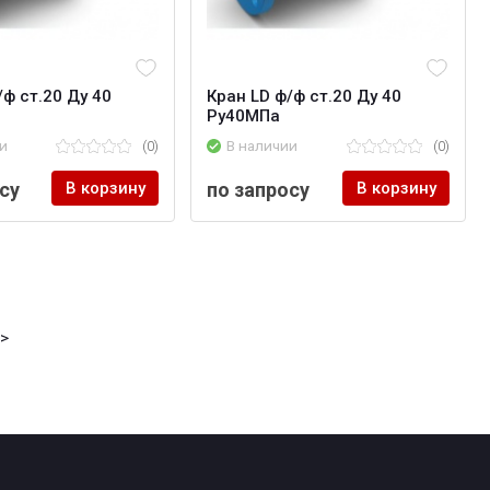
/ф ст.20 Ду 40
Кран LD ф/ф ст.20 Ду 40
Ру40МПа
и
(0)
В наличии
(0)
су
В корзину
по запросу
В корзину
->