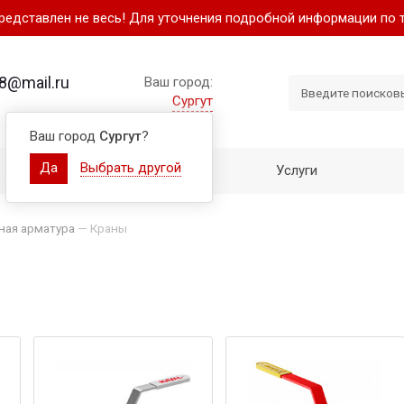
представлен не весь! Для уточнения подробной информации по 
8@mail.ru
Ваш город:
Сургут
Ваш город
Сургут
?
Да
Выбрать другой
Как купить
Услуги
ная арматура
—
Краны