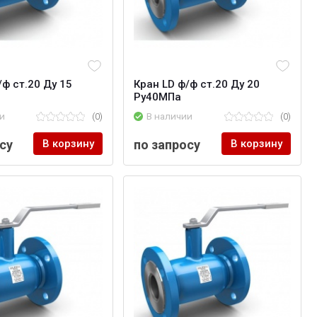
/ф ст.20 Ду 15
Кран LD ф/ф ст.20 Ду 20
Ру40МПа
и
(0)
В наличии
(0)
су
В корзину
по запросу
В корзину