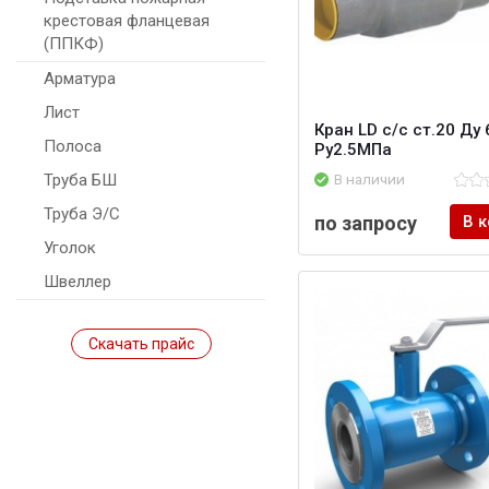
крестовая фланцевая
(ППКФ)
Арматура
Лист
Кран LD с/с ст.20 Ду 
Полоса
Ру2.5МПа
В наличии
Труба БШ
Труба Э/С
по запросу
В 
Уголок
Швеллер
Скачать прайс