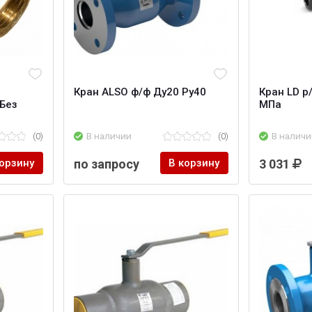
Кран ALSO ф/ф Ду20 Ру40
Кран LD р/
Без
МПа
(0)
В наличии
(0)
В наличи
корзину
по запросу
В корзину
3 031