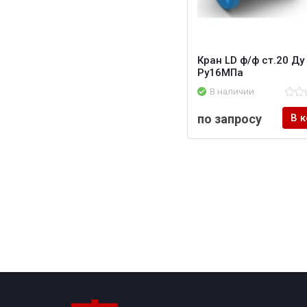
Кран LD ф/ф ст.20 Ду
Ру16МПа
В наличии
по запросу
В 