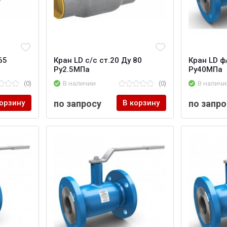
65
Кран LD с/с ст.20 Ду 80
Кран LD ф
Ру2.5МПа
Ру40МПа
(0)
В наличии
(0)
В наличи
корзину
по запросу
В корзину
по запро