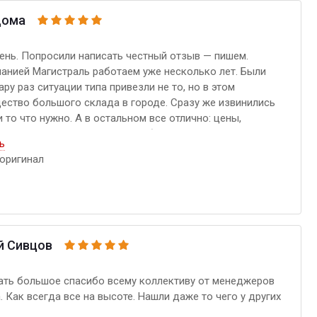
Дома
нь. Попросили написать честный отзыв — пишем.
анией Магистраль работаем уже несколько лет. Были
ару раз ситуации типа привезли не то, но в этом
ество большого склада в городе. Сразу же извинились
и то что нужно. А в остальном все отлично: цены,
нт, наличие уже писал... Спасибо
ь
оригинал
й Сивцов
ать большое спасибо всему коллективу от менеджеров
. Как всегда все на высоте. Нашли даже то чего у других