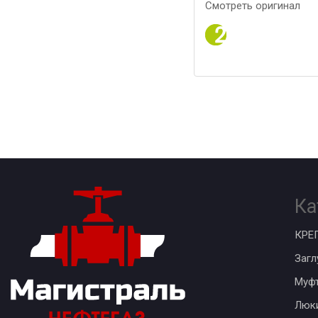
Смотреть оригинал
Ка
КРЕ
Загл
Муф
Люк