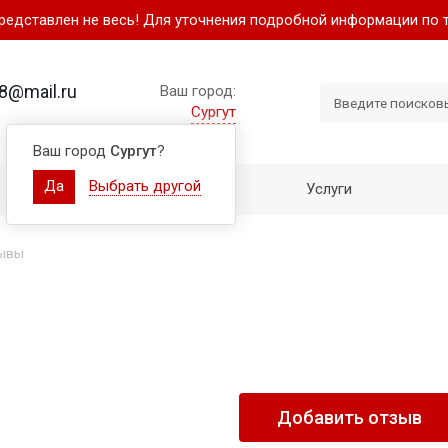
представлен не весь! Для уточнения подробной информации по 
8@mail.ru
Ваш город:
Сургут
Ваш город
Сургут
?
Да
Выбрать другой
Как купить
Услуги
ывы
Добавить отзыв