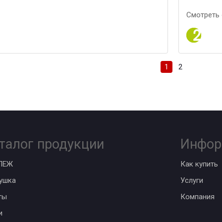
Смотреть 
1
2
талог продукции
Инфор
ПЕЖ
Как купить
ушка
Услуги
ты
Компания
и