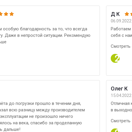
Д К
06.09.2022
м особую благодарность за то, что всегда
Работаем 
ту. Даже в непростой ситуации. Рекомендую
себя с на
ьше
Смотреть 
​Олег К
15.04.2022
чёта до погрузки прошло в течении дня,
Отличная 
азал всю разницу между производителем
в выходно
 эксплуатации не произошло ничего
Смотреть 
ялось на века, спасибо за проделанную
ть дальше!