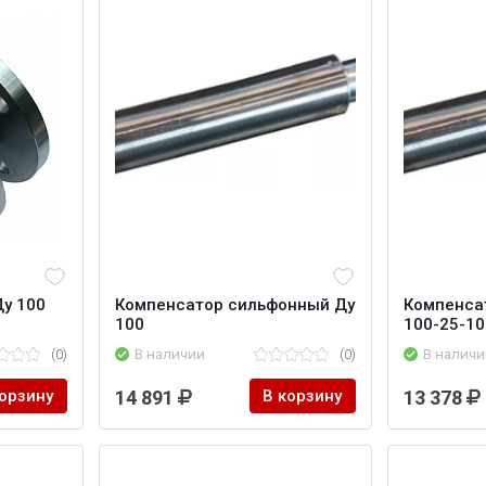
Ду 100
Компенсатор сильфонный Ду
Компенса
100
100-25-10
(0)
В наличии
(0)
В наличи
корзину
14 891
В корзину
13 378