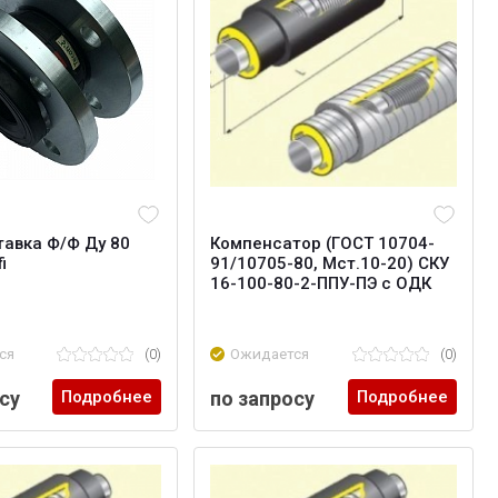
тавка Ф/Ф Ду 80
Компенсатор (ГОСТ 10704-
i
91/10705-80, Мст.10-20) СКУ
16-100-80-2-ППУ-ПЭ с ОДК
ся
(0)
Ожидается
(0)
су
Подробнее
по запросу
Подробнее