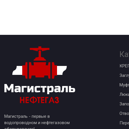
Ка
КРЕ
Загл
Муф
Люк
Запо
Отв
Магистраль - первые в
водопроводном и нефтегазовом
Пер
оборудовании!