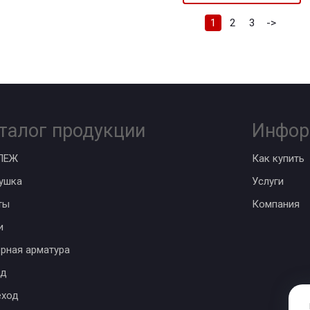
1
2
3
->
талог продукции
Инфор
ПЕЖ
Как купить
ушка
Услуги
ты
Компания
и
рная арматура
од
еход