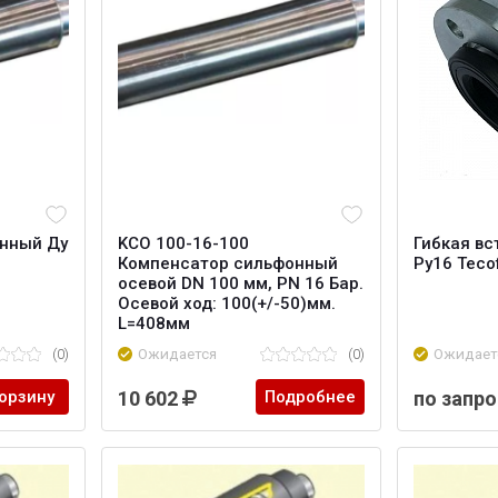
нный Ду
KCO 100-16-100
Гибкая вс
Компенсатор сильфонный
Ру16 Tecof
осевой DN 100 мм, PN 16 Бар.
Осевой ход: 100(+/-50)мм.
L=408мм
(0)
Ожидается
(0)
Ожидает
корзину
10 602
Подробнее
по запро