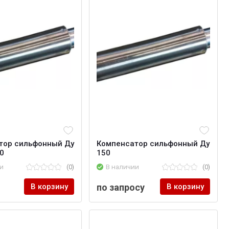
тор сильфонный Ду
Компенсатор сильфонный Ду
0
150
и
(0)
В наличии
(0)
В корзину
по запросу
В корзину