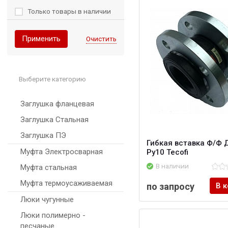
Только товары в наличии
Применить
Очистить
Выберите категорию
Заглушка фланцевая
Заглушка Стальная
Заглушка ПЭ
Гибкая вставка Ф/Ф 
Муфта Электросварная
Ру10 Tecofi
В наличии
Муфта стальная
Муфта термоусаживаемая
по запросу
В 
Люки чугунные
Люки полимерно -
песчаные