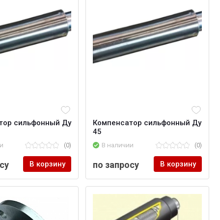
тор сильфонный Ду
Компенсатор сильфонный Ду
45
и
(0)
В наличии
(0)
су
В корзину
по запросу
В корзину