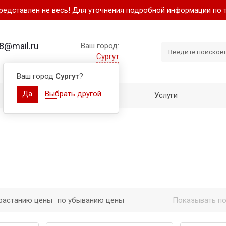
представлен не весь! Для уточнения подробной информации по 
8@mail.ru
Ваш город:
Сургут
Ваш город
Сургут
?
Да
Выбрать другой
Как купить
Услуги
растанию цены
по убыванию цены
Показывать по