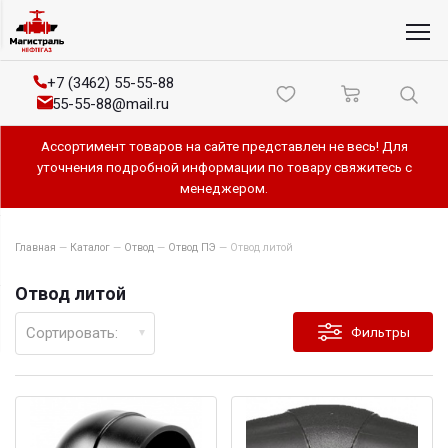
+7 (3462) 55-55-88
55-55-88@mail.ru
Ассортимент товаров на сайте представлен не весь! Для
уточнения подробной информации по товару свяжитесь с
менеджером.
Главная
—
Каталог
—
Отвод
—
Отвод ПЭ
—
Отвод литой
Отвод литой
Сортировать:
Фильтры