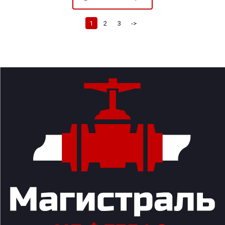
1
2
3
->