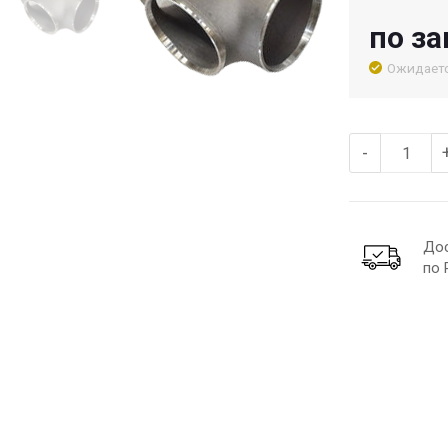
по за
Ожидает
-
До
по 