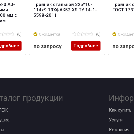
-0.А0-
Тройник стальной 325*10-
Тройник 
ными
114х9 13ХФАК52 ХЛ ТУ 14-1-
ГОСТ 173
00 мм с
5598-2011
ним
(0)
Ожидается
(0)
Ожидае
дробнее
по запросу
Подробнее
по запр
талог продукции
Инфор
ПЕЖ
Как купить
ушка
Услуги
ты
Компания