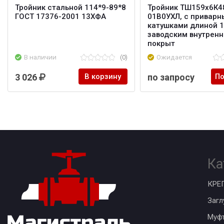
Тройник стальной 114*9-89*8
Тройник ТШ159х6К48
ГОСТ 17376-2001 13ХФА
01В0УХЛ, с привар
катушками длиной 1
заводским внутрен
покрыт
В наличии
(0)
Ожидается
3 026
В корзину
по запросу
По
Ка
КРЕ
Загл
Муф