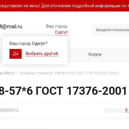
представлен не весь! Для уточнения подробной информации по 
8@mail.ru
Ваш город:
Сургут
Ваш город
Сургут
?
Да
Выбрать другой
Как купить
Услуги
ль 09г2с
—
Тройник стальной 108*8-57*6 ГОСТ 17376-2001 09г2с
8-57*6 ГОСТ 17376-2001
0
-00000312