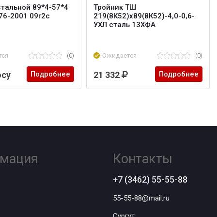
стальной 89*4-57*4
Тройник ТШ
76-2001 09г2с
219(8К52)х89(8К52)-4,0-0,6-
УХЛ сталь 13ХФА
тся
(0)
Ожидается
(0)
осу
Подробнее
21 332
Подробнее
мация
Контакты
+7 (3462) 55-55-88
55-55-88@mail.ru
Сургут