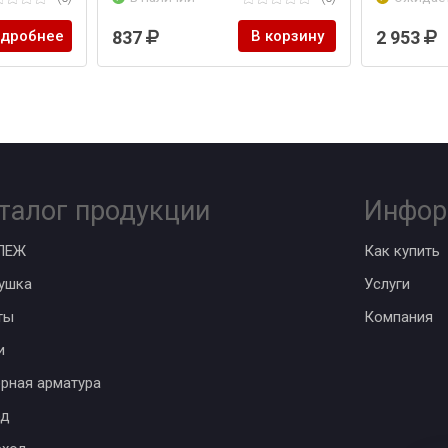
дробнее
837
В корзину
2 953
талог продукции
Инфор
ПЕЖ
Как купить
ушка
Услуги
ты
Компания
и
рная арматура
од