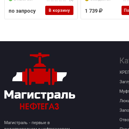
по запросу
В корзину
1 739
По
Ка
КРЕ
Загл
Муф
Люк
Запо
Отв
Магистраль - первые в
водопроводном и нефтегазовом