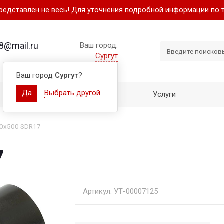
представлен не весь! Для уточнения подробной информации по 
8@mail.ru
Ваш город:
Сургут
Ваш город
Сургут
?
Да
Выбрать другой
Как купить
Услуги
60х500 SDR17
7
Артикул: УТ-00007125