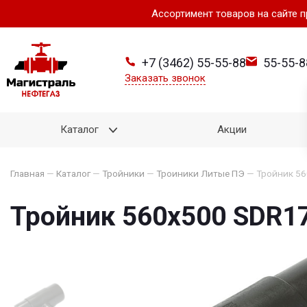
Ассортимент товаров на сайте 
+7 (3462) 55-55-88
55-55-8
Заказать звонок
Каталог
Акции
Главная
—
Каталог
—
Тройники
—
Троиники Литые ПЭ
—
Тройник 5
Тройник 560х500 SDR1