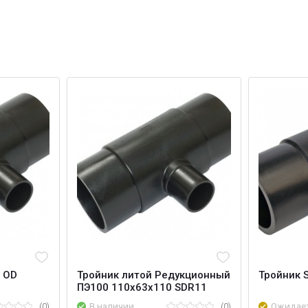
 OD
Тройник литой Редукционный
Тройник 
ПЭ100 110х63х110 SDR11
(0)
В наличии
(0)
Ожидае