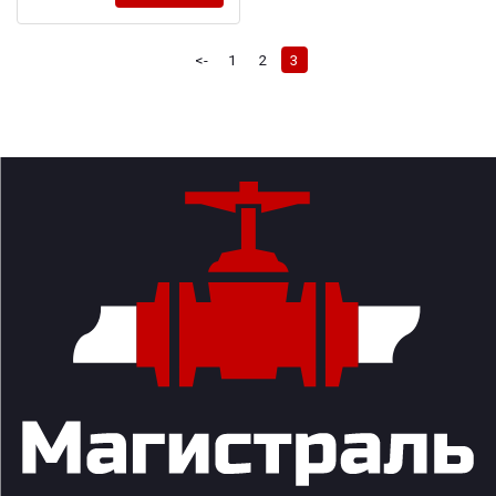
<-
1
2
3