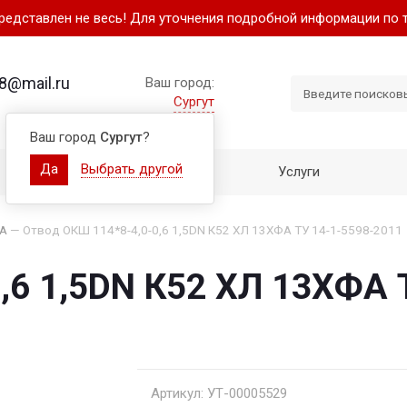
представлен не весь! Для уточнения подробной информации по 
8@mail.ru
Ваш город:
Сургут
Ваш город
Сургут
?
Да
Выбрать другой
Как купить
Услуги
ФА
—
Отвод ОКШ 114*8-4,0-0,6 1,5DN К52 ХЛ 13ХФА ТУ 14-1-5598-2011
,6 1,5DN К52 ХЛ 13ХФА 
Артикул: УТ-00005529