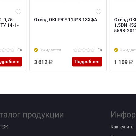
0-0,75
Отвод ОКШ90* 114*8 13ХФА
Отвод ОК
ТУ 14-1-
1,5DN К5
5598-201
(0)
Ожидается
(0)
Ожидае
дробнее
3 612
Подробнее
1 109
талог продукции
Инфор
ПЕЖ
Как купить