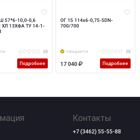
Ш 57*6-10,0-0,6
ОГ 15 114х6-0,75-5DN-
2 ХЛ 13ХФА ТУ 14-1-
700/700
1
тся
(0)
Ожидается
(0)
Подробнее
17 040
Подробнее
мация
Контакты
+7 (3462) 55-55-88